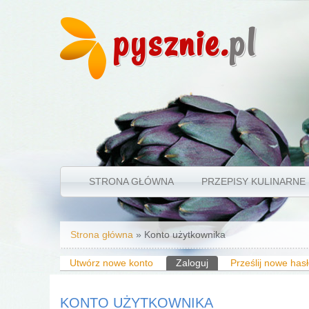
pysznie.
pl
STRONA GŁÓWNA
PRZEPISY KULINARNE
Jesteś tutaj
Strona główna
» Konto użytkownika
Karty podstawowe
Utwórz nowe konto
Zaloguj
(aktywna karta)
Prześlij nowe has
KONTO UŻYTKOWNIKA