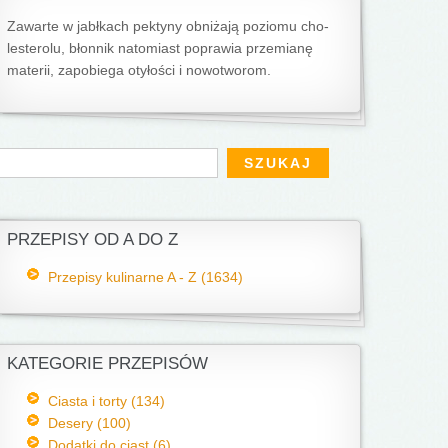
Zawarte w jabłkach pektyny obniżają poziomu cho­
lesterolu, błonnik natomiast poprawia przemianę
materii, zapobiega otyłości i nowotworom.
Formularz wyszukiwania
zukaj
PRZEPISY OD A DO Z
Przepisy kulinarne A - Z (1634)
KATEGORIE PRZEPISÓW
Ciasta i torty (134)
Desery (100)
Dodatki do ciast (6)