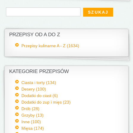
Formularz wyszukiwania
Szukaj
PRZEPISY OD A DO Z
Przepisy kulinarne A - Z (1634)
KATEGORIE PRZEPISÓW
Ciasta i torty (134)
Desery (100)
Dodatki do ciast (6)
Dodatki do zup i mięs (23)
Drób (28)
Grzyby (13)
Inne (100)
Mięsa (174)