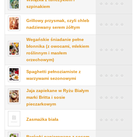
szpinakiem
Grillowy przysmak, czyli chleb
nadziewany serem żółtym
Wegańskie śniadanie pełne
błonnika (z owocami, mlekiem
roślinnym i masłem
orzechowym)
Spaghetti pełnoziarniste z
warzywami sezonowymi
Jaja zapiekane w Ryżu Białym
marki Britta i sosie
pieczarkowym
Zasmażka biała
Parówki panierowane z sosem