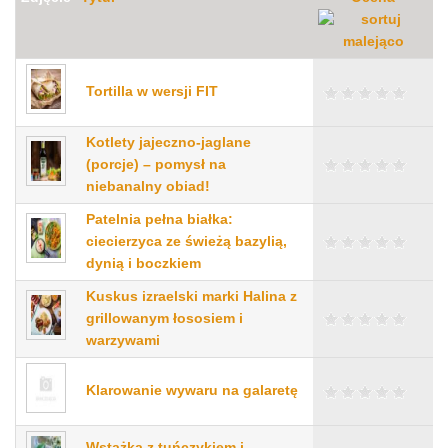
Tortilla w wersji FIT
Kotlety jajeczno-jaglane
(porcje) – pomysł na
niebanalny obiad!
Patelnia pełna białka:
ciecierzyca ze świeżą bazylią,
dynią i boczkiem
Kuskus izraelski marki Halina z
grillowanym łososiem i
warzywami
Klarowanie wywaru na galaretę
Wstążka z tuńczykiem i