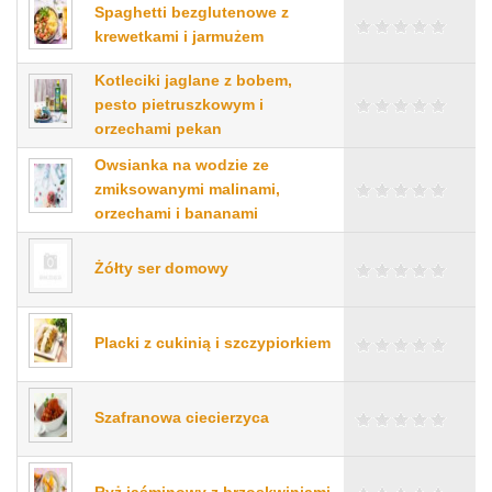
Spaghetti bezglutenowe z
krewetkami i jarmużem
Kotleciki jaglane z bobem,
pesto pietruszkowym i
orzechami pekan
Owsianka na wodzie ze
zmiksowanymi malinami,
orzechami i bananami
Żółty ser domowy
Placki z cukinią i szczypiorkiem
Szafranowa ciecierzyca