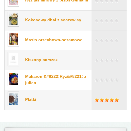
Ryż jaśminowy z brzoskwiniami
Kokosowy dhal z soczewicy
Masło orzechowo-sezamowe
Kiszony barszcz
Makaron &#8222;Ryż&#8221; z
julien
Płatki