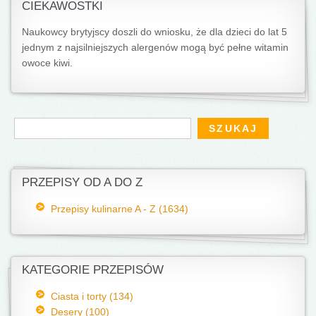
CIEKAWOSTKI
Naukowcy brytyjscy doszli do wniosku, że dla dzieci do lat 5
jednym z najsilniejszych alergenów mogą być pełne witamin
owoce kiwi.
Formularz wyszukiwania
Szukaj
PRZEPISY OD A DO Z
Przepisy kulinarne A - Z (1634)
KATEGORIE PRZEPISÓW
Ciasta i torty (134)
Desery (100)