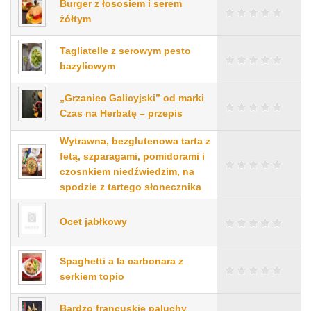
Burger z łososiem i serem
żółtym
Tagliatelle z serowym pesto
bazyliowym
„Grzaniec Galicyjski” od marki
Czas na Herbatę – przepis
Wytrawna, bezglutenowa tarta z
fetą, szparagami, pomidorami i
czosnkiem niedźwiedzim, na
spodzie z tartego słonecznika
Ocet jabłkowy
Spaghetti a la carbonara z
serkiem topio
Bardzo francuskie paluchy