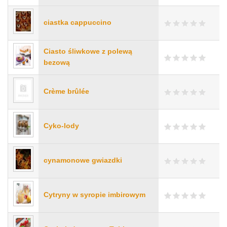
ciastka cappuccino
Ciasto śliwkowe z polewą
bezową
Crème brûlée
Cyko-lody
cynamonowe gwiazdki
Cytryny w syropie imbirowym