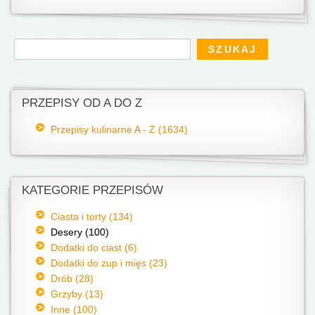
Formularz wyszukiwania
Szukaj
PRZEPISY OD A DO Z
Przepisy kulinarne A - Z (1634)
KATEGORIE PRZEPISÓW
Ciasta i torty (134)
Desery (100)
Dodatki do ciast (6)
Dodatki do zup i mięs (23)
Drób (28)
Grzyby (13)
Inne (100)