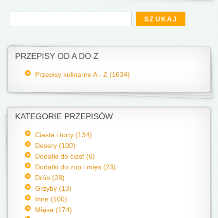
Formularz wyszukiwania
Szukaj
PRZEPISY OD A DO Z
Przepisy kulinarne A - Z (1634)
KATEGORIE PRZEPISÓW
Ciasta i torty (134)
Desery (100)
Dodatki do ciast (6)
Dodatki do zup i mięs (23)
Drób (28)
Grzyby (13)
Inne (100)
Mięsa (174)