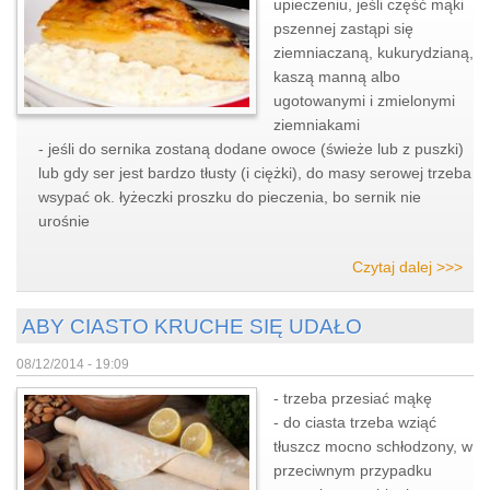
upieczeniu, jeśli część mąki
pszennej zastąpi się
ziemniaczaną, kukurydzianą,
kaszą manną albo
ugotowanymi i zmielonymi
ziemniakami
- jeśli do sernika zostaną dodane owoce (świeże lub z puszki)
lub gdy ser jest bardzo tłusty (i ciężki), do masy serowej trzeba
wsypać ok. łyżeczki proszku do pieczenia, bo sernik nie
urośnie
Czytaj dalej >>>
ABY CIASTO KRUCHE SIĘ UDAŁO
08/12/2014 - 19:09
- trzeba przesiać mąkę
- do ciasta trzeba wziąć
tłuszcz mocno schłodzony, w
przeciwnym przypadku