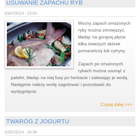
USUWANIE ZAPACHU RYB
03/07/2014 - 23:03
Mocny zapach smażonych
ryby można zmniejszyć,
kładąc na gorącej płycie
kilka świeżych skórek
pomarańczy lub cytryny.
Zapach po smażonych
rybach można usunąć z
patelni, kładąc na niej fusy po herbacie i zalewając je wodą.
Następnie należy wodę zagotować i pozostawić do
wystygnięcia.
Czytaj dalej >>>
TWARÓG Z JOGURTU
02/07/2014 - 20:38