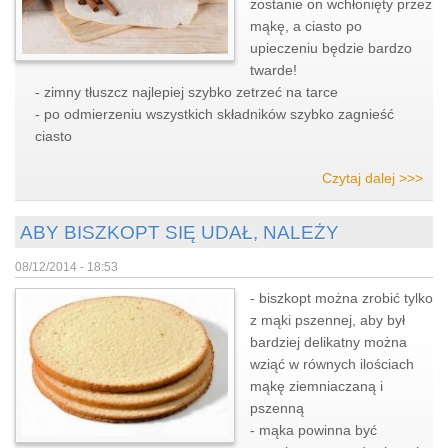
zostanie on wchłonięty przez
mąkę, a ciasto po
upieczeniu będzie bardzo
twarde!
- zimny tłuszcz najlepiej szybko zetrzeć na tarce
- po odmierzeniu wszystkich składników szybko zagnieść
ciasto
Czytaj dalej >>>
ABY BISZKOPT SIĘ UDAŁ, NALEŻY
08/12/2014 - 18:53
- biszkopt można zrobić tylko
z mąki pszennej, aby był
bardziej delikatny można
wziąć w równych ilościach
mąkę ziemniaczaną i
pszenną
- mąka powinna być