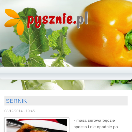
pysznie.
pl
SERNIK
08/12/2014 - 19:45
- masa serowa będzie
spoista i nie opadnie po