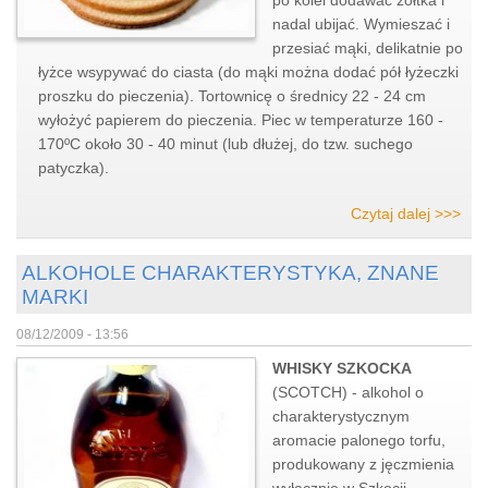
po kolei dodawać żółtka i
nadal ubijać. Wymieszać i
przesiać mąki, delikatnie po
łyżce wsypywać do ciasta (do mąki można dodać pół łyżeczki
proszku do pieczenia). Tortownicę o średnicy 22 - 24 cm
wyłożyć papierem do pieczenia. Piec w temperaturze 160 -
170ºC około 30 - 40 minut (lub dłużej, do tzw. suchego
patyczka).
Czytaj dalej >>>
ALKOHOLE CHARAKTERYSTYKA, ZNANE
MARKI
08/12/2009 - 13:56
WHISKY SZKOCKA
(SCOTCH) - alkohol o
charakterystycznym
aromacie palonego torfu,
produkowany z jęczmienia