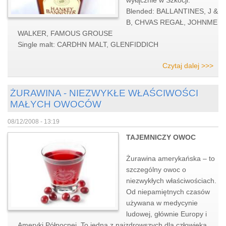
wyłącznie w Szkocji.
Blended: BALLANTINES, J &
B, CHVAS REGAŁ, JOHNME
WALKER, FAMOUS GROUSE
Single malt: CARDHN MALT, GLENFIDDICH
Czytaj dalej >>>
ŻURAWINA - NIEZWYKŁE WŁAŚCIWOŚCI
MAŁYCH OWOCÓW
08/12/2008 - 13:19
TAJEMNICZY OWOC
Żurawina amerykańska – to
szczególny owoc o
niezwykłych właściwościach.
Od niepamiętnych czasów
używana w medycynie
ludowej, głównie Europy i
Ameryki Północnej. To jedna z najzdrowszych dla człowieka